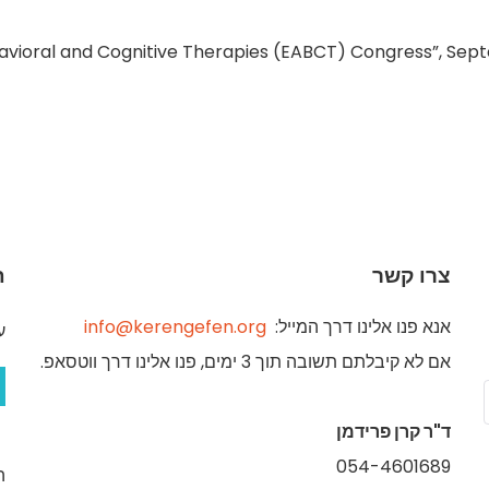
havioral and Cognitive Therapies (EABCT) Congress”, Sep
צרו קשר
ת
אנא פנו אלינו דרך המייל:
info@kerengefen.org
ע
אם לא קיבלתם תשובה תוך 3 ימים, פנו אלינו דרך ווטסאפ.
ד"ר קרן פרידמן
054-4601689
ה